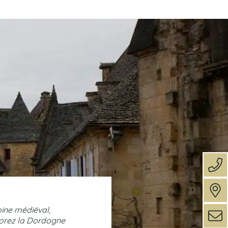
oine médiéval,
plorez la Dordogne