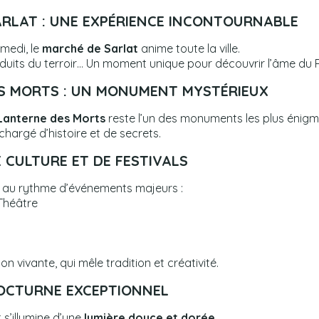
ARLAT : UNE EXPÉRIENCE INCONTOURNABLE
medi, le
marché de Sarlat
anime toute la ville.
duits du terroir… Un moment unique pour découvrir l’âme du P
S MORTS : UN MONUMENT MYSTÉRIEUX
Lanterne des Morts
reste l’un des monuments les plus énigm
hargé d’histoire et de secrets.
E CULTURE ET DE FESTIVALS
 vit au rythme d’événements majeurs :
 Théâtre
on vivante, qui mêle tradition et créativité.
OCTURNE EXCEPTIONNEL
 s’illumine d’une
lumière douce et dorée
.