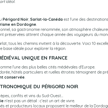
rt idéal.
du
Périgord Noir
,
Sarlat-la-Canéda
est l’une des destinations
risme en Dordogne
.
ionnel, sa gastronomie renommée, son atmosphère chaleureus
nt préservées attirent chaque année des voyageurs du mond
lat, tous les chemins invitent à la découverte. Voici 10 excell
re base idéale pour explorer la région.
MÉDIÉVAL UNIQUE EN FRANCE
comme l’une des plus belles cités médiévales d’Europe.
orée, hôtels particuliers et ruelles étroites témoignent de p
ent conservée
.
STRONOMIQUE DU PÉRIGORD NOIR
, cèpes, confits et vins du Sud-Ouest…
ie
n’est pas un détail : c’est un art de vivre.
és et producteurs locaux proposent le meilleur de la Dordog