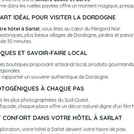
e dans les ruelles pavées offre un moment magique, presq
PART IDÉAL POUR VISITER LA DORDOGNE
tre hôtel à Sarlat
, vous êtes au cœur du Périgord Noir.
istoriques, plus beaux villages de Dordogne, jardins et pano
 de 30 minutes.
QUES ET SAVOIR-FAIRE LOCAL
tes boutiques proposant artisanat local, produits gourmands,
égionales.
r rapporter un souvenir authentique de Dordogne.
OTOGÉNIQUES À CHAQUE PAS
lles les plus photographiées du Sud-Ouest.
façade, chaque place offre un décor naturel digne d’un film h
 CONFORT DANS VOTRE HÔTEL À SARLAT
loration, votre hôtel à Sarlat devient votre havre de paix.