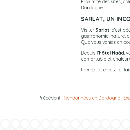
Proximité des sites, ca
Dordogne.
SARLAT, UN INC
Visiter
Sarlat
, c’est d
gastronomie, nature, cu
Que vous veniez en coup
Depuis
l’hôtel Naâd
, 
confortable et chaleur
Prenez le temps… et lai
Précédent :
Randonnées en Dordogne : Expl