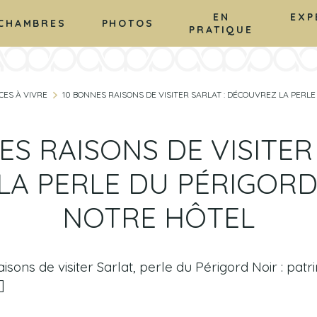
EN
EXP
CHAMBRES
PHOTOS
PRATIQUE
CES À VIVRE
10 BONNES RAISONS DE VISITER SARLAT : DÉCOUVREZ LA PERL
ES RAISONS DE VISITER 
A PERLE DU PÉRIGORD
NOTRE HÔTEL
isons de visiter Sarlat, perle du Périgord Noir : pat
]