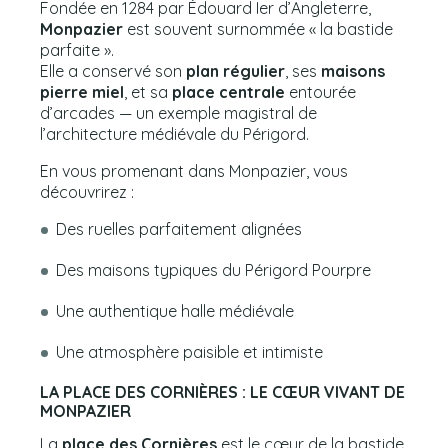
Fondée en 1284 par Édouard Ier d’Angleterre,
Monpazier
est souvent surnommée « la bastide
parfaite ».
Elle a conservé son
plan régulier
, ses
maisons
pierre miel
, et sa
place centrale
entourée
d’arcades — un exemple magistral de
l’architecture médiévale du Périgord.
En vous promenant dans Monpazier, vous
découvrirez :
Des ruelles parfaitement alignées
Des maisons typiques du Périgord Pourpre
Une authentique halle médiévale
Une atmosphère paisible et intimiste
LA PLACE DES CORNIÈRES : LE CŒUR VIVANT DE
MONPAZIER
La
place des Cornières
est le cœur de la bastide.